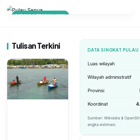
BUDAYA & TRADISI LOKAL
Mengenal Kehidupan Sederhana
Masyarakat Pulau Senua
Tulisan Terkini
DATA SINGKAT PULAU
Luas wilayah
Wilayah administratif
Provinsi
Koordinat
4
Sumber: Wikidata & OpenStr
angka estimasi.